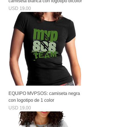
camiseta blanca con logotipo bicolor
Precio
USD 19.00
EQUIPO MVPSOS: camiseta negra
con logotipo de 1 color
Precio
USD 19.00