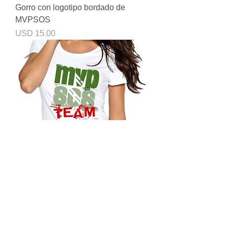
Gorro con logotipo bordado de
MVPSOS
Precio
USD 15.00
EQUIPO MVPSOS: Camiseta
blanca con logo bicolor
Precio
USD 19.00