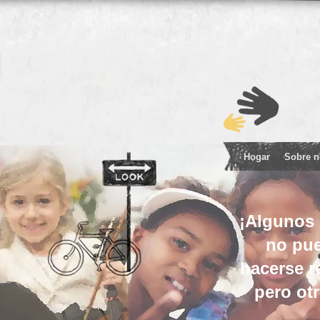
Hogar
Sobre n
¡Algunos
no pu
hacerse r
pero otr